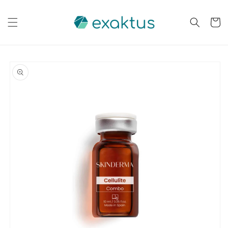
Saltar
para o
conteúdo
Carrinh
Saltar para
a
informação
do produto