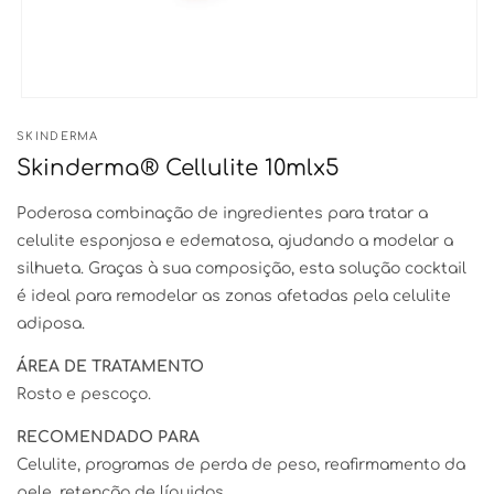
Abrir
conteúdo
SKINDERMA
multimédia
1
Skinderma® Cellulite 10mlx5
em
modal
Poderosa combinação de ingredientes para tratar a
celulite esponjosa e edematosa, ajudando a modelar a
silhueta. Graças à sua composição, esta solução cocktail
é ideal para remodelar as zonas afetadas pela celulite
adiposa.
ÁREA DE TRATAMENTO
Rosto e pescoço.
RECOMENDADO PARA
Celulite, programas de perda de peso, reafirmamento da
pele, retenção de líquidos.