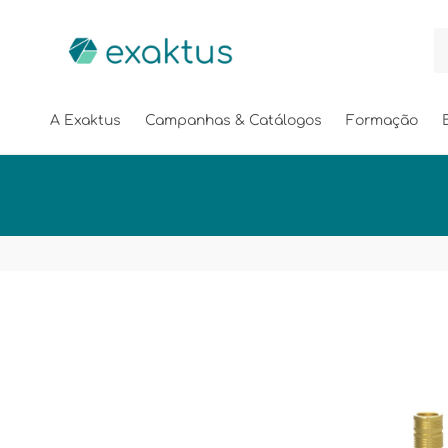
Saltar
para o
conteúdo
A Exaktus
Campanhas & Catálogos
Formação