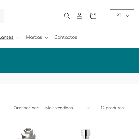
Iniciar
Carrinho
PT
sessão
lantes
Marcas
Contactos
Ordenar por:
12 produtos