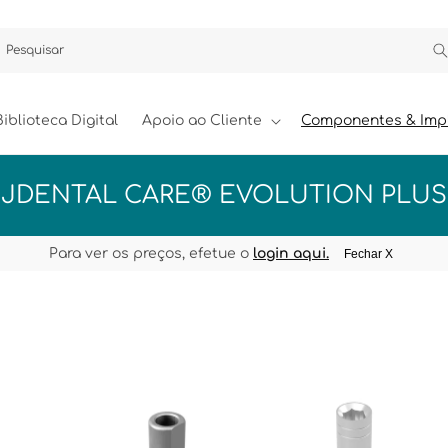
Pesquisar
Biblioteca Digital
Apoio ao Cliente
Componentes & Imp
C
JDENTAL CARE® EVOLUTION PLUS
O
L
Para ver os preços, efetue o
login aqui.
Fechar X
E
Ç
Ã
O
: