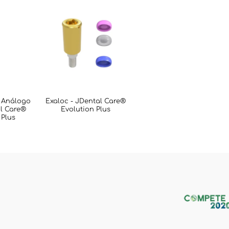
 Análogo
Exaloc - JDental Care®
l Care®
Evolution Plus
 Plus