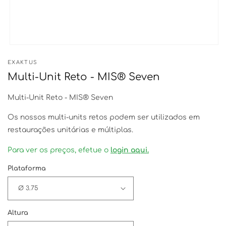
Abrir
conteúdo
EXAKTUS
multimédia
1
Multi-Unit Reto - MIS® Seven
em
modal
Multi-Unit Reto - MIS® Seven
Os nossos multi-units retos podem ser utilizados em
restaurações unitárias e múltiplas.
Para ver os preços, efetue o
login aqui.
Plataforma
Altura