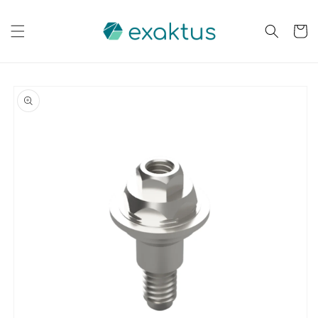
Saltar
para o
conteúdo
Carrinh
Saltar para
a
informação
do produto