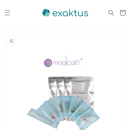
Saltar
para o
conteúdo
Carrinh
Saltar para
a
informação
do produto