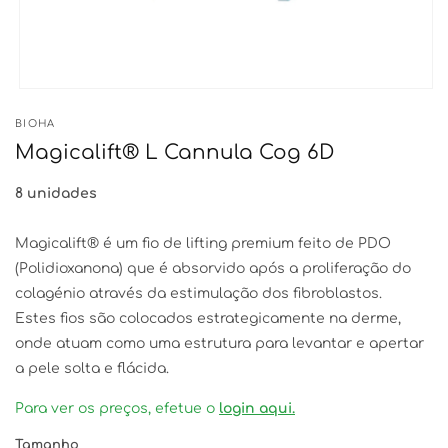
Abrir
conteúdo
BIOHA
multimédia
1
Magicalift® L Cannula Cog 6D
em
modal
8 unidades
Magicalift® é um fio de lifting premium feito de PDO
(Polidioxanona) que é absorvido após a proliferação do
colagénio através da estimulação dos fibroblastos.
Estes fios são colocados estrategicamente na derme,
onde atuam como uma estrutura para levantar e apertar
a pele solta e flácida.
Para ver os preços, efetue o
login aqui.
Tamanho