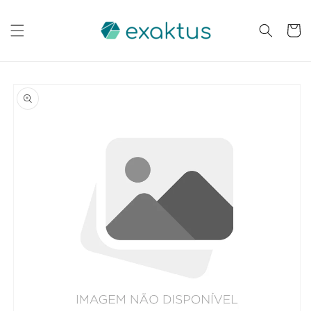
Saltar
para o
conteúdo
Carrinh
Saltar para
a
informação
do produto