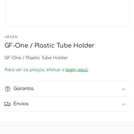
Abrir
conteúdo
UBGEN
multimédia
1
GF-One / Plastic Tube Holder
em
modal
GF-One / Plastic Tube Holder
Para ver os preços, efetue o
login aqui.
Garantia
Envios