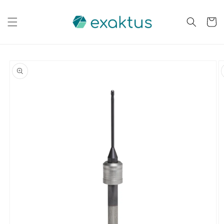
Saltar
para o
conteúdo
Carrinh
Saltar para
a
informação
do produto