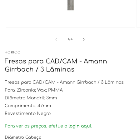
Abrir
Ab
conteúdo
c
multimédia
m
de
1
/
4
1
2
em
e
HORICO
modal
m
Fresas para CAD/CAM - Amann
Girrbach / 3 Lâminas
Fresas para CAD/CAM - Amann Girrbach / 3 Lâminas
Para:
Zirconia; Wax; PMMA
Diâmetro Mandril: 3mm
Comprimento: 47mm
Revestimento Negro
Para ver os preços, efetue o
login aqui.
Diâmetro Cabeça