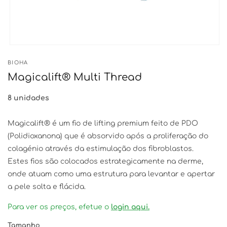
Open
media
BIOHA
1
in
Magicalift® Multi Thread
modal
8 unidades
Magicalift® é um fio de lifting premium feito de PDO
(Polidioxanona) que é absorvido após a proliferação do
colagénio através da estimulação dos fibroblastos.
Estes fios são colocados estrategicamente na derme,
onde atuam como uma estrutura para levantar e apertar
a pele solta e flácida.
Para ver os preços, efetue o
login aqui.
Tamanho