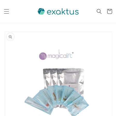
Skip to
content
Cart
Skip to
product
information